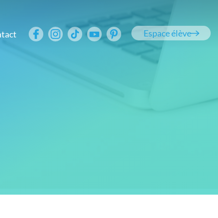
Espace élève
tact