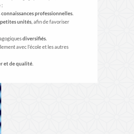
 :
s
connaissances professionnelles
.
petites unités
, afin de favoriser
dagogiques
diversifiés
.
ilement avec l’école et les autres
r et de qualité
.