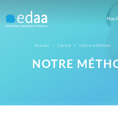
Nos 
Prépa
M
Prépa artistique
Dé
d'
Accueil
>
L'école
>
Notre méthode
D
NOTRE MÉTH
Gr
Ill
Mont
Pho