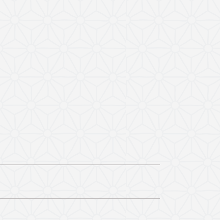
processus de formation initiale ou continue,
 présence des autres participants ou pas… Ces