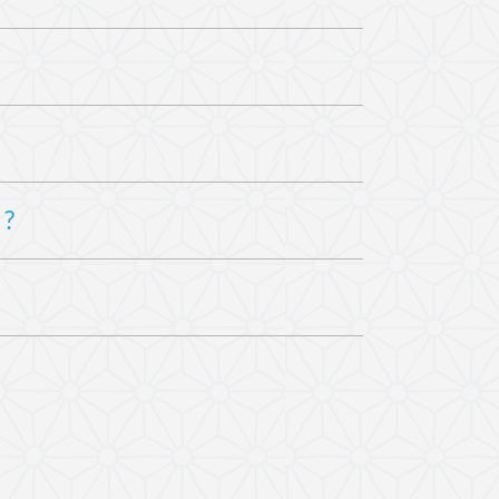
s et du design, mais seulement si plusieurs
te
de lieu ni d’horaires, adopté par de plus en
té sont tout aussi élevés que ceux de n’importe
issage du travail en autonomie (même si, dans
ntissage
et de les rendre concrètes.
efois quelques-unes :
 ?
ournie dans une école « présentielle ».
vivial et motivant.
lles ou professionnelles
et à un large public
gulièrement nos élèves en cours et après leur
afficher le certificat