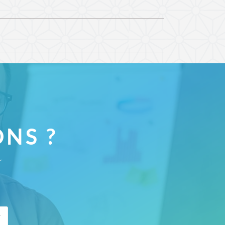
urs
projets de synthèse
, qui leur permettent
atériel
. Celui-ci est cependant
relativement
 vous équiper au mieux et à moindre coût.
ateur
et une
connexion Internet
.
s faire remonter tout incident ou
nées suivantes :
urs délais.
NS ?
r