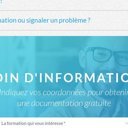
?
 attendons de la motivation et de la curiosité pour le domaine.
composent nos formations, nos élèves réalisent un ou plusie
crets.
appliqués, il convient en effet de s’équiper d’
un minimum de m
tion ou signaler un problème ?
rfois, et notre équipe pédagogique pourra vous conseiller pour
Espace élève, il est par contre nécessaire de posséder un
ordin
ative aux offres de prestations de formation de l'école, ou nou
ation d'une formation, vous pouvez nous contacter aux coordon
e, étudiée, et une réponse vous sera apportée dans les meille
OIN D'INFORMATIO
Indiquez vos coordonnées pour obteni
une documentation gratuite
La formation qui vous intéresse *