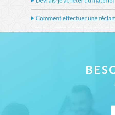
Devrais-je acheter du matériel 
cursus. Et plus qu’un certain « niveau », nous
Enfin, à la fin de chacune des phases qui 
d'appliquer leurs connaissances à des cas con
Lorsque l’on se lance dans des études en arts 
Comment effectuer une réclama
réduit
, contrairement à ce que l’on pense pa
Pour accéder à vos cours en ligne et à votre 
Si vous souhaitez émettre une réclamation rel
dysfonctionnement constaté lors de la réalis
Par téléphone au 03.26.05.34.99
Par mail à l’adresse contact@edaa.fr
Votre réclamation ou demande sera enregistré
BES