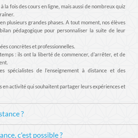
à la fois des cours en ligne, mais aussi de nombreux
quiz
raîner.
en plusieurs grandes phases. A tout moment, nos élèves
 bilan pédagogique pour personnaliser la suite de leur
ées concrètes et professionnelles.
temps : ils ont la liberté de commencer, d'arrêter, et de
ent.
s spécialistes de l’enseignement à distance et des
s en activité qui souhaitent partager leurs expériences et
stance ?
a notion de formation ouverte et/ou à distance désigne les 
ance, c'est possible ?
nce... La formation est accessible où que l'on se trouve, en