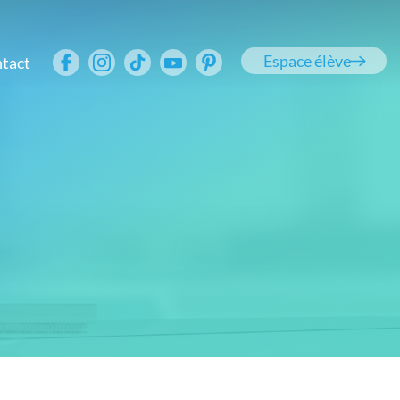
Espace élève
tact