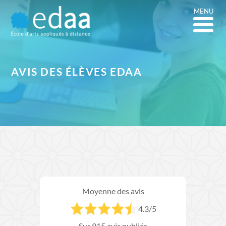
MENU
AVIS DES
ÉLÈVES EDAA
Moyenne des avis
4.3
/5