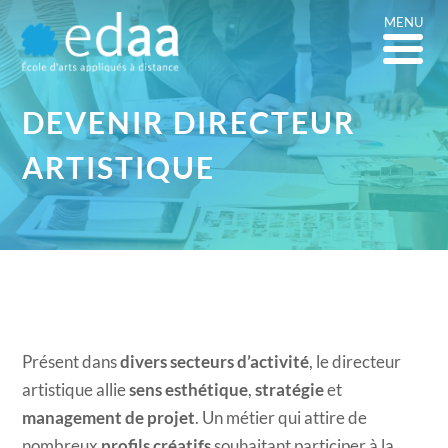
MENU
DEVENIR DIRECTEUR
ARTISTIQUE
Présent dans
divers secteurs d’activité
, le directeur
artistique allie
sens esthétique
,
stratégie
et
management de projet
. Un métier qui attire de
nombreux
profils créatifs
souhaitant participer à la