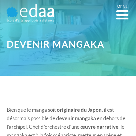
MENU
DEVENIR MANGAKA
Bien que le manga soit
originaire du Japon
, il est
désormais possible de
devenir mangaka
en dehors de
l’archipel. Chef d’orchestre d’une
œuvre narrative
, le
mangaka est à la fois scénariste, metteur en scène et