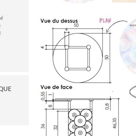
né
e
CROQUIS DE LA ST
i
Suite aux recherches, j’ai choisi
cube de CDs superposés et collés.
tailles différentes dont les croq
du rendu, des dimensi
IQUE