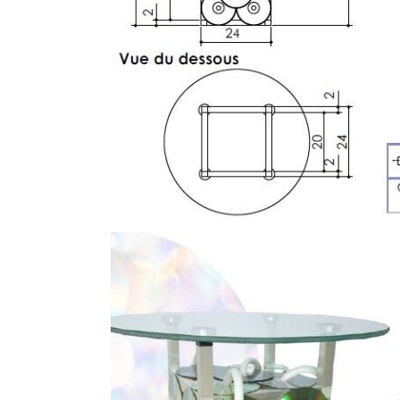
PLAN T
Plan technique de la table et 
assemblage. Cette étape est cru
précises de l'objet, déterminer l
que leurs dimensions afin d'évit