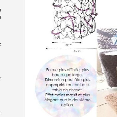
Au fil des recherches, l’idée m’es
utile et décoratif, qui possède 
t
moderne et ré
n
t
n
e