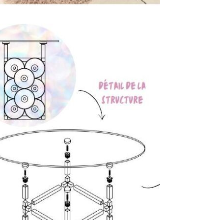
RUCTURE & MAQUETTE
 de partir sur une table faite d’un
 J’ai alors exploré deux pistes de
uis permettent de se rendre compte
ons et de la structure.