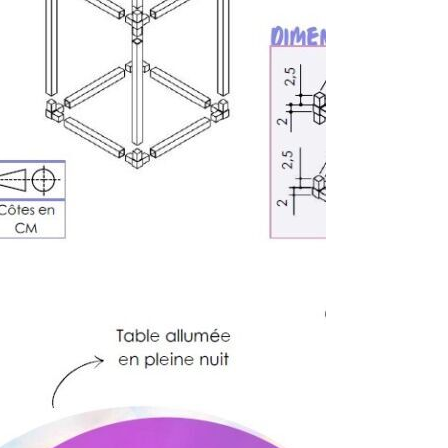
ECHNIQUE
détails sur la structure et son
ciale pour obtenir les dimensions
e nombre de pièces requises, ainsi
er toute erreur lors de la découpe