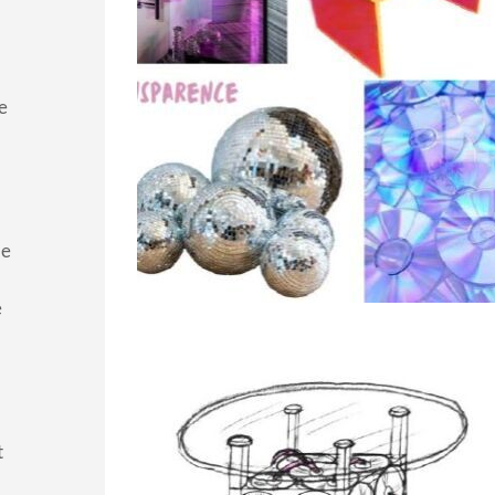
de
de
e
PLANCHE D'
Lorsque j’ai débuté les recherches,
me mener, je suis simplement pa
t
de ses enjeux avec l’idée de cré