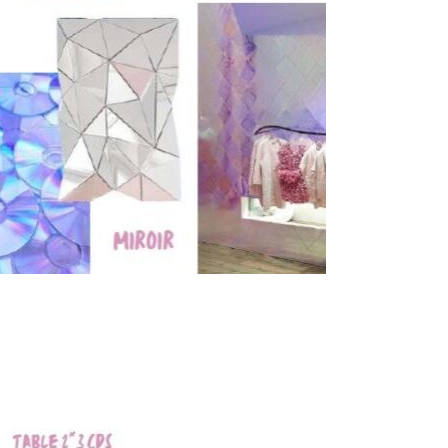
INSPIRATION
 je ne savais pas où ce sujet allait
rti de ce que représente le CD et
er un objet de décoration en CDs.