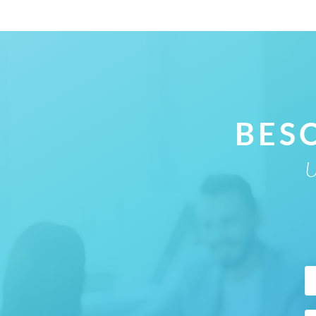
BES
U