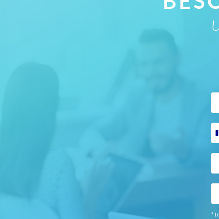
BES
U
* I