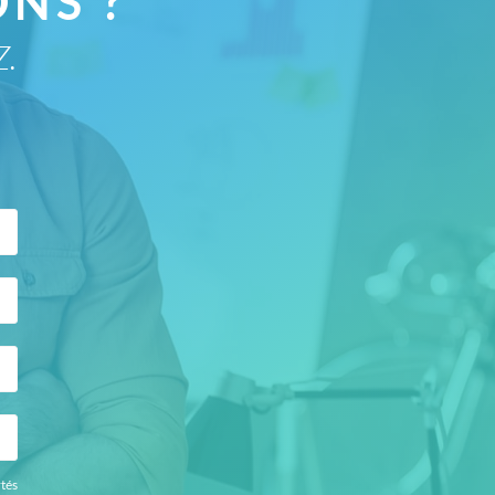
NS ?
Z.
rtés