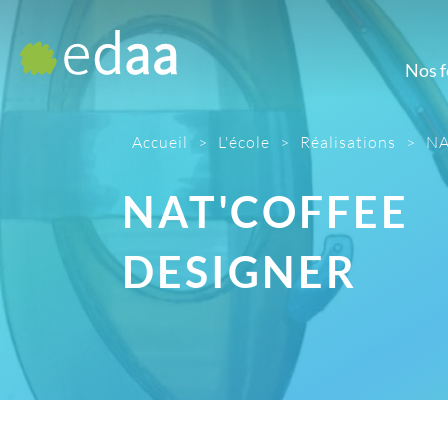
Nos 
Prépa
M
Accueil
>
L'école
>
Réalisations
>
NA
Prépa artistique
Dé
d'
NAT'COFFEE
D
Gr
DESIGNER
Ill
Mont
Pho