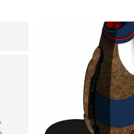
s
s
 à