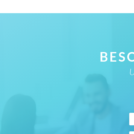
BES
U