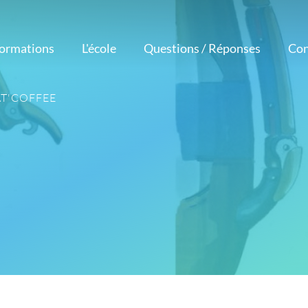
formations
L'école
Questions / Réponses
Con
Notre méthode
étiers
Logiciels
Nos atouts
T'COFFEE
corateur
Nos professeurs
Photoshop
intérieur
Avis et témoignages
Illustrator
esigner
Réalisations
InDesign
aphiste
d'élèves
AutoCAD
ustrateur
Actualités
eur Vidéo
tographe