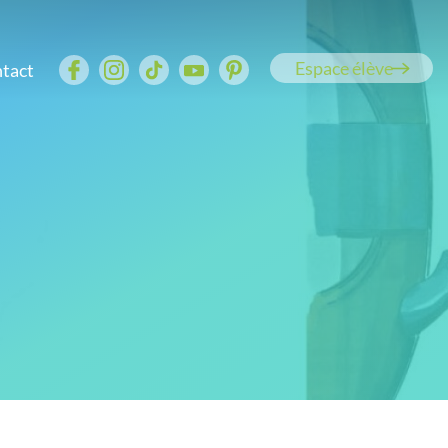
Espace élève
tact