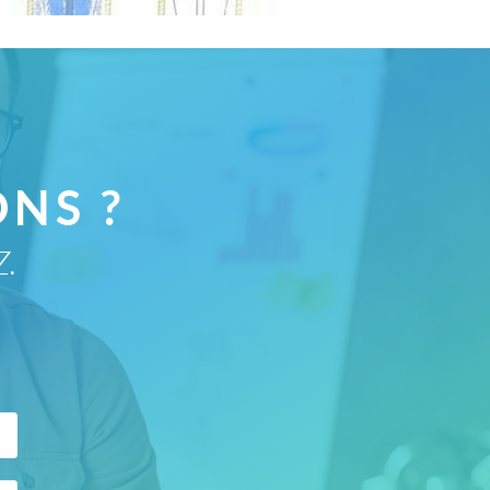
COFFEE
NS ?
Z.