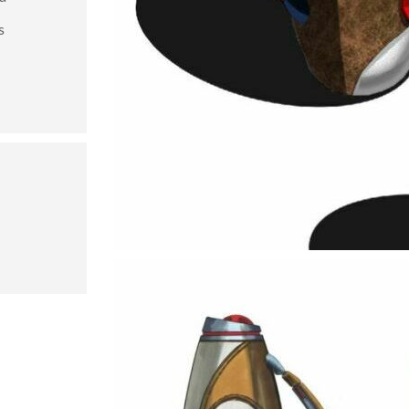
s
NAT'