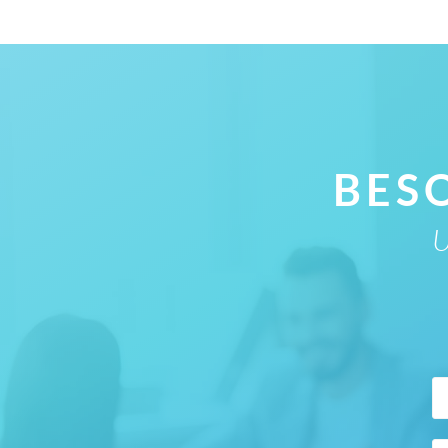
BES
U