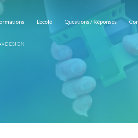
formations
L'école
Questions / Réponses
Con
Notre méthode
étiers
Logiciels
Nos atouts
AXDESIGN
corateur
Nos professeurs
Photoshop
intérieur
Avis et témoignages
Illustrator
esigner
Réalisations
InDesign
aphiste
d'élèves
AutoCAD
ustrateur
Actualités
eur Vidéo
tographe