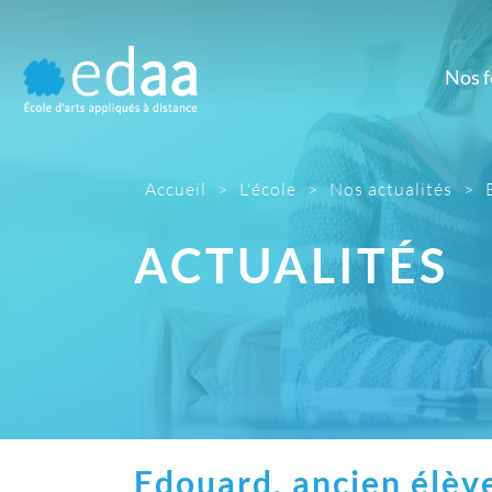
Nos 
Prépa
M
Prépa artistique
Dé
Accueil
>
L'école
>
Nos actualités
>
d'
D
ACTUALITÉS
Gr
Ill
Mont
Pho
Edouard, ancien élèv