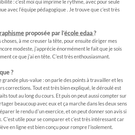
ibilité : c’est moi qui imprime le rythme, avec pour seule
ue avec l'équipe pédagogique . Je trouve que c’est très
graphisme
proposée par l’
école edaa
?
 choses, à me creuser la tête, pour ensuite diriger mes
 encore modeste, j'apprécie énormément le fait que je sois
ment ce que j'ai en tête. C'est très enthousiasmant.
que ?
nde plus-value : on parle des points à travailler et les
 corrections. Tout est très bien expliqué, le déroulé est
aits tout au long du cours. Et puis on peut aussi compter sur
 partager beaucoup avec eux et ça marche dans les deux sens
éparer le rendu d'un exercice, et on peut donner son avis si
. C'est utile pour se comparer et c'est très intéressant car
lève en ligne est bien conçu pour rompre l’isolement.