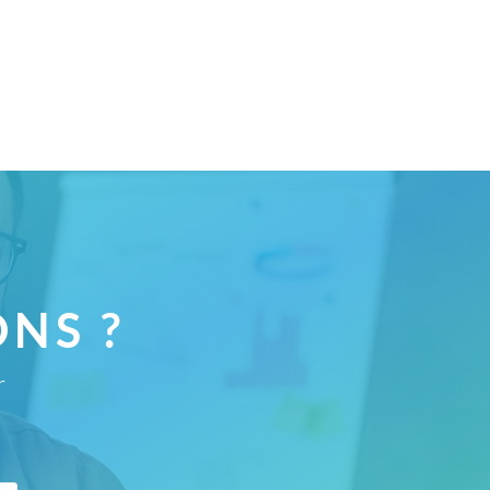
NS ?
r