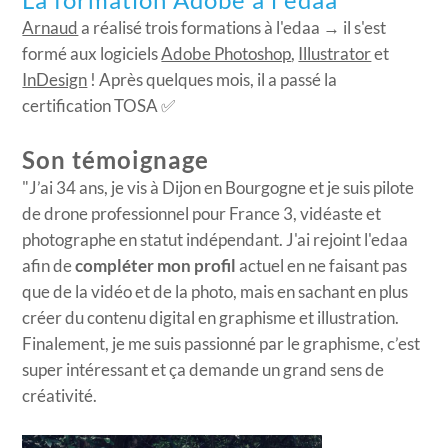
La formation Adobe à l'edaa
Arnaud
a réalisé trois formations à l'edaa → il s'est
formé aux logiciels
Adobe Photoshop
,
Illustrator
et
InDesign
! Après quelques mois, il a passé la
certification TOSA ✅
Son témoignage
"J’ai 34 ans, je vis à Dijon en Bourgogne et je suis pilote
de drone professionnel pour France 3, vidéaste et
photographe en statut indépendant. J'ai rejoint l'edaa
afin de
compléter mon profil
actuel en ne faisant pas
que de la vidéo et de la photo, mais en sachant en plus
créer du contenu digital en graphisme et illustration.
Finalement, je me suis passionné par le graphisme, c’est
super intéressant et ça demande un grand sens de
créativité.