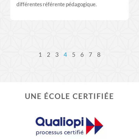
différentes référente pédagogique.
1
2
3
4
5
6
7
8
UNE ÉCOLE CERTIFIÉE