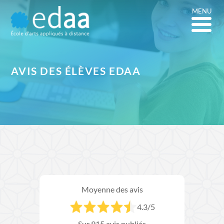
MENU
AVIS DES
ÉLÈVES EDAA
Moyenne des avis
4.3
/5