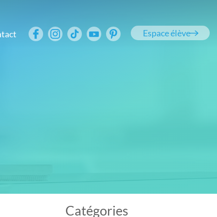
Espace élève
tact
Catégories