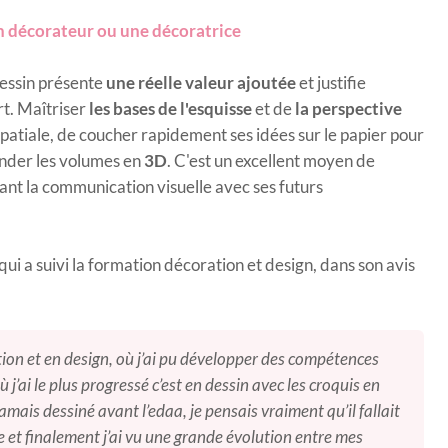
n décorateur ou une décoratrice
dessin présente
une réelle valeur ajoutée
et justifie
rt. Maîtriser
les bases de l'esquisse
et de
la perspective
atiale, de coucher rapidement ses idées sur le papier pour
nder les volumes en
3D
. C'est un excellent moyen de
fiant la communication visuelle avec ses futurs
i a suivi la formation décoration et design, dans son avis
ation et en design, où j’ai pu développer des compétences
 j’ai le plus progressé c’est en dessin avec les croquis en
jamais dessiné avant l’edaa, je pensais vraiment qu’il fallait
re et finalement j’ai vu une grande évolution entre mes