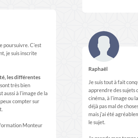
e poursuivre. C'est
, je suis inscrite
Raphaël
é, les différentes
Je suis tout à fait con
sont très bien
apprendre des sujets q
t aussi à l'image de la
cinéma, à l'image ou l
e peux compter sur
déjà pas mal de choses
t.
mais j'ai été agréabl
le sujet.
a formation Monteur