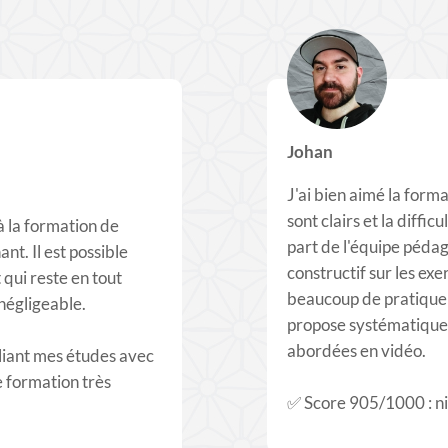
Johan
J'ai bien aimé la forma
sont clairs et la diffic
à la formation de
part de l'équipe péda
nt. Il est possible
constructif sur les exer
 qui reste en tout
beaucoup de pratique 
 négligeable.
propose systématiquem
abordées en vidéo.
lliant mes études avec
e formation très
​✅ Score 905/1000 : n