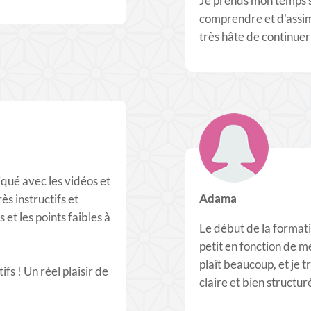
Je prends mon temps su
comprendre et d'assimil
très hâte de continuer
liqué avec les vidéos et
Adama
ès instructifs et
et les points faibles à
Le début de la formatio
petit en fonction de m
plaît beaucoup, et je t
fs ! Un réel plaisir de
claire et bien structur