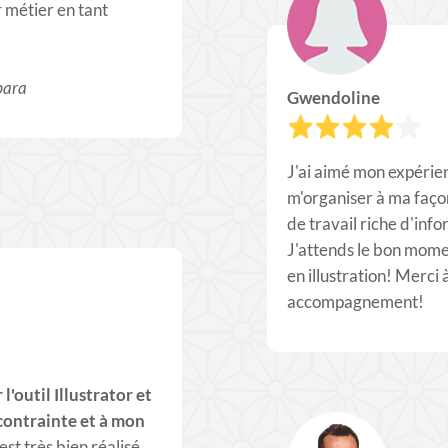
r métier en tant
bara
Gwendoline
J'ai aimé mon expérie
m'organiser à ma faço
de travail riche d'inf
J'attends le bon mome
en illustration! Merci 
accompagnement!
'outil Illustrator et
 contrainte et à mon
t très bien réalisé.