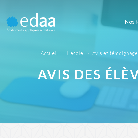
Nos 
Prépa
M
Prépa artistique
Dé
d'
Accueil
>
L'école
>
Avis et témoignage
D
AVIS DES
ÉLÈV
Gr
Ill
Mont
Pho