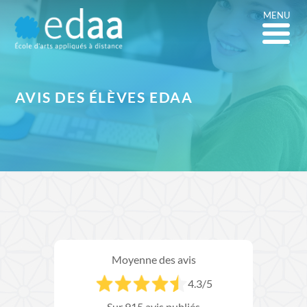
MENU
AVIS DES
ÉLÈVES EDAA
Moyenne des avis
4.3
/5