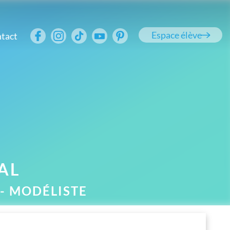
Espace élève
tact
AL
 - MODÉLISTE