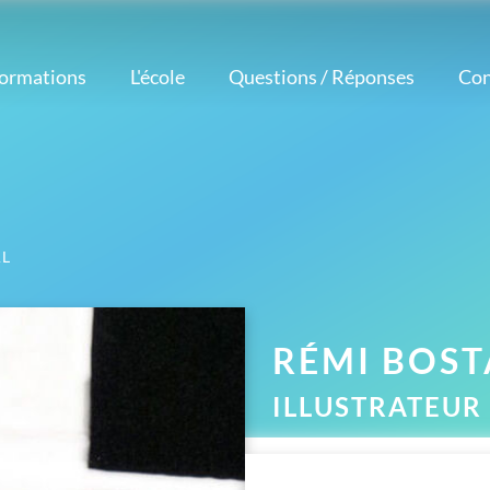
formations
L'école
Questions / Réponses
Con
Notre méthode
étiers
Logiciels
Nos atouts
corateur
Nos professeurs
Photoshop
intérieur
Avis et témoignages
Illustrator
esigner
Réalisations
InDesign
aphiste
d'élèves
AL
AutoCAD
ustrateur
Actualités
eur Vidéo
tographe
RÉMI
BOST
ILLUSTRATEUR