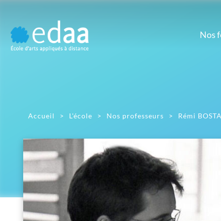
Nos 
Prépa
M
Prépa artistique
Dé
d'
D
Gr
Accueil
>
L'école
>
Nos professeurs
>
Rémi BOST
Ill
Mont
Pho