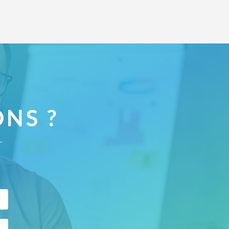
NS ?
r