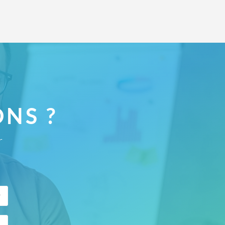
NS ?
r