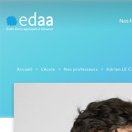
Nos 
Prépa
M
Prépa artistique
Dé
d'
D
Gr
Accueil
>
L'école
>
Nos professeurs
>
Adrien LE 
Ill
Mont
Pho