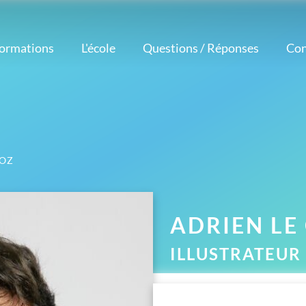
formations
L'école
Questions / Réponses
Con
Notre méthode
étiers
Logiciels
Nos atouts
corateur
Nos professeurs
Photoshop
intérieur
Avis et témoignages
Illustrator
esigner
Réalisations
InDesign
aphiste
d'élèves
COZ
AutoCAD
ustrateur
Actualités
eur Vidéo
tographe
ADRIEN
LE
ILLUSTRATEUR