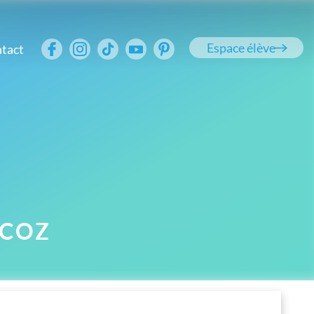
Espace élève
tact
 COZ