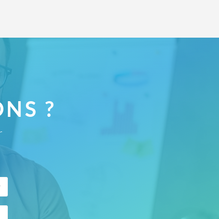
NS ?
r