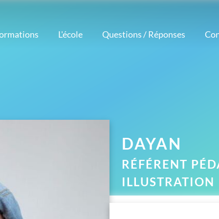
formations
L'école
Questions / Réponses
Con
Notre méthode
étiers
Logiciels
Nos atouts
corateur
Nos professeurs
Photoshop
intérieur
Avis et témoignages
Illustrator
esigner
Réalisations
InDesign
aphiste
d'élèves
AutoCAD
ustrateur
Actualités
eur Vidéo
DAYAN
tographe
RÉFÉRENT PÉD
ILLUSTRATION