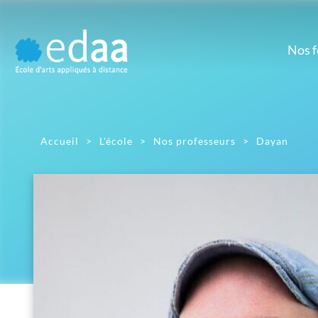
Nos 
Prépa
M
Prépa artistique
Dé
d'
Accueil
>
L'école
>
Nos professeurs
>
Dayan
D
Gr
Ill
Mont
Pho