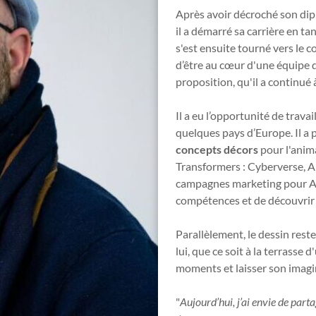
Après avoir décroché son dipl
il a démarré sa carrière en tan
s'est ensuite tourné vers le c
d’être au cœur d'une équipe dé
proposition, qu'il a continué 
Il a eu l’opportunité de travai
quelques pays d’Europe. Il a p
concepts décors
pour l'anim
Transformers : Cyberverse, A
campagnes marketing pour Ang
compétences et de découvrir 
Parallèlement, le dessin rest
lui, que ce soit à la terrasse 
moments et laisser son imagi
"
Aujourd’hui, j’ai envie de part