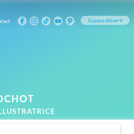
Espace élève
tact
OCHOT
ILLUSTRATRICE