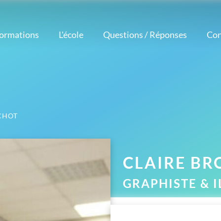
formations
L'école
Questions / Réponses
Con
Notre méthode
étiers
Logiciels
Nos atouts
corateur
Nos professeurs
Photoshop
intérieur
Avis et témoignages
Illustrator
esigner
Réalisations
InDesign
aphiste
d'élèves
OCHOT
AutoCAD
ustrateur
Actualités
eur Vidéo
tographe
CLAIRE
BR
GRAPHISTE & 