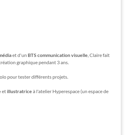
média
et d'un
BTS communication visuelle
, Claire fait
création graphique pendant 3 ans.
solo pour tester différents projets.
e
et
illustratrice
à l'atelier Hyperespace (un espace de