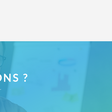
NS ?
r