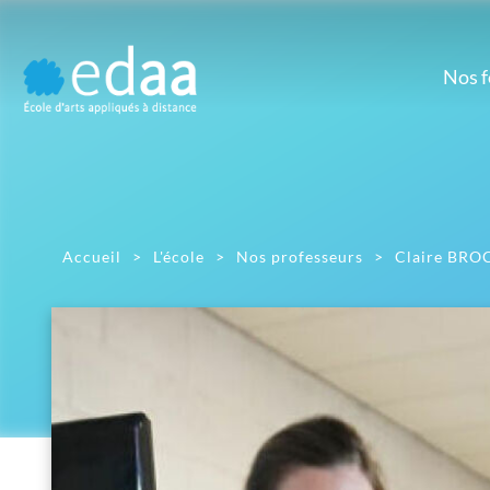
Nos 
Prépa
M
Prépa artistique
Dé
d'
D
Gr
Accueil
>
L'école
>
Nos professeurs
>
Claire BR
Ill
Mont
Pho